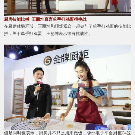
厨房技能比拼
王丽坤直言单手打鸡蛋很挑战
在厨房体验环节，王丽坤和现场观众一起参与了单手打鸡蛋的技能比
拼，关于单手打鸡蛋，王丽坤表示很有挑战性。
但是同时也表示，厨房并不只是用来做饭，像pp电子平台厨柜C4这